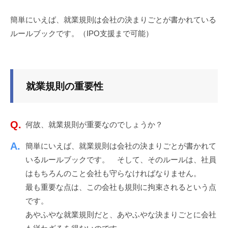
ッ
ス
ク
就
簡単にいえば、就業規則は会社の決まりごとが書かれている
ア
ルールブックです。（IPO支援まで可能）
業
ッ
規
プ
！
則
就業規則の重要性
等
の
何故、就業規則が重要なのでしょうか？
各
簡単にいえば、就業規則は会社の決まりごとが書かれて
種
いるルールブックです。 そして、そのルールは、社員
規
はもちろんのこと会社も守らなければなりません。
則
最も重要な点は、この会社も規則に拘束されるという点
です。
類
あやふやな就業規則だと、あやふやな決まりごとに会社
作