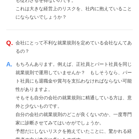
も従わざるを得ないのです。
成・
これは大きな経営上のリスクを、社内に抱えていること
にならないでしょうか？
改
定
会社にとって不利な就業規則を定めている会社なんてあ
2021
年
るの？
12
もちろんあります。例えば、正社員とパート社員を同じ
月
就業規則で運用していませんか？ もしそうなら、パー
15
日
ト社員にも退職金や賞与を支払わなければならない可能
by
性がありますよ。
admin
そもそも自分の会社の就業規則に精通している方は、意
外と少ないものです。
自分の会社の就業規則のどこが良くないのか、一度専門
家に診断させてみてはいかがでしょうか。
予想だにしないリスクを抱えていたことに、驚かれる経