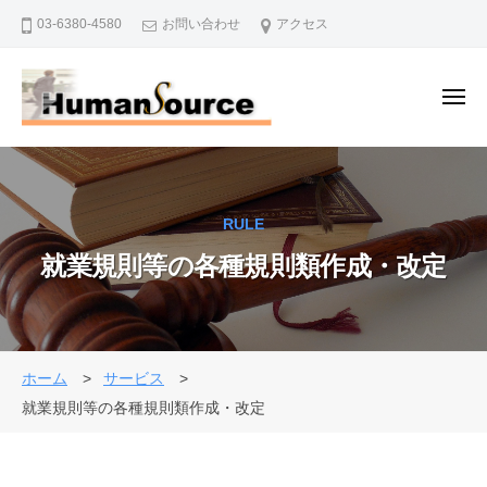
株
ー
コ
03-6380-4580
お問い合わせ
アクセス
式
ン
会
テ
社
ン
メ
ヒ
ニ
ュ
ツ
ュ
株
ー
人
ー
へ
式
事
マ
ス
・
会
ン
キ
RULE
退
社
・
ッ
職
就業規則等の各種規則類作成・改定
ソ
ヒ
プ
金
ー
ュ
制
ス
ー
度
マ
で
ホーム
サービス
ン
企
就業規則等の各種規則類作成・改定
・
業
を
ソ
バ
ー