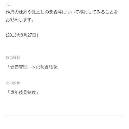
し、
作成の仕方や見直しの要否等について検討してみることを
お勧めします。
(2013念9月27日）
投
前の投稿
稿
「健康管理」への監督強化
ナ
ビ
次の投稿
ゲ
「成年後見制度」
ー
シ
ョ
ン