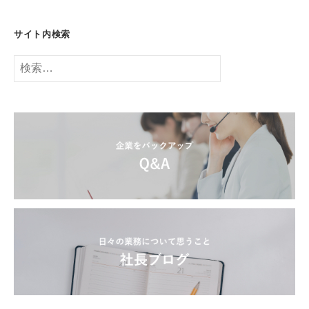
サイト内検索
検
索: