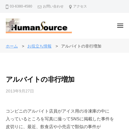
株
ー
コ
03-6380-4580
お問い合わせ
アクセス
式
ン
会
テ
社
ン
メ
ヒ
ニ
ュ
ツ
ュ
株
ー
人
ー
へ
式
事
ホーム
お役立ち情報
アルバイトの非行増加
マ
ス
・
会
ン
キ
退
社
・
ッ
職
ソ
ヒ
プ
金
ー
アルバイトの非行増加
ュ
制
ス
ー
度
2013年9月27日
b
マ
で
y
ン
企
a
・
業
コンビニのアルバイト店員がアイス用の冷凍庫の中に
d
を
ソ
入っているところを写真に撮ってSNSに掲載した事件を
m
バ
i
ー
皮切りに、最近、飲食店や小売店で類似の事件が