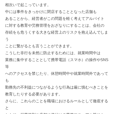
ッ
n
相次いで起こっています。
ス
ク
中には事件をきっかけに閉店することとなった店舗も
ア
あることから、経営者がこの問題を軽く考えてアルバイト
ッ
に対する教育や労務管理をおざなりにすることは、会社の
プ
存続をも危うくする大きな経営上のリスクを抱え込んでしま
！
う
ことに繋がるとも言うことができます。
こうした非行を未然に防止するためには、就業時間中は
業務に集中することとして携帯電話（スマホ）の操作やSNS
等
へのアクセスを禁じたり、休憩時間中や就業時間外であって
も
勤務先の不利益につながるような行為は厳に慎むべきことを
教育したりする必要があります。
さらに、これらのことを職場におけるルールとして徹底する
と