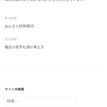
投
前の投稿
稿
ねんきん特別便(2)
ナ
ビ
次の投稿
ゲ
最近の若手社員の考え方
ー
シ
ョ
ン
サイト内検索
検
索: