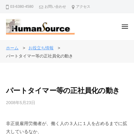
株
ー
コ
03-6380-4580
お問い合わせ
アクセス
式
ン
会
テ
社
ン
メ
ヒ
ニ
ュ
ツ
ュ
株
ー
人
ー
へ
式
事
ホーム
お役立ち情報
マ
ス
・
会
パートタイマー等の正社員化の動き
ン
キ
退
社
・
ッ
職
ソ
ヒ
プ
金
ー
ュ
制
ス
パートタイマー等の正社員化の動き
ー
度
マ
で
2008年5月23日
b
ン
企
y
・
業
a
を
ソ
非正規雇用労働者が、働く人の３人に１人を占めるまでに拡
d
バ
ー
大しているなか、
m