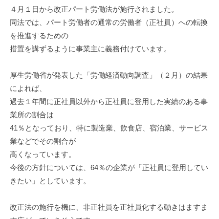
ッ
i
４月１日から改正パート労働法が施行されました。
ス
ク
n
同法では、パート労働者の通常の労働者（正社員）への転換
ア
を推進するための
ッ
措置を講ずるように事業主に義務付けています。
プ
！
厚生労働省が発表した「労働経済動向調査」（２月）の結果
によれば、
過去１年間に正社員以外から正社員に登用した実績のある事
業所の割合は
41％となっており、特に製造業、飲食店、宿泊業、サービス
業などでその割合が
高くなっています。
今後の方針については、64％の企業が「正社員に登用してい
きたい」としています。
改正法の施行を機に、非正社員を正社員化する動きはますま