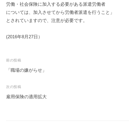
労働・社会保険に加入する必要がある派遣労働者
については、加入させてから労働者派遣を行うこと」
とされていますので、注意が必要です。
(2016年8月27日）
投
前の投稿
稿
「職場の嫌がらせ」
ナ
ビ
次の投稿
ゲ
雇用保険の適用拡大
ー
シ
ョ
ン