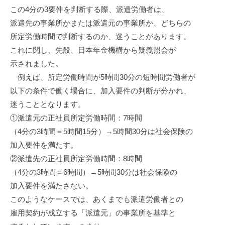
ッ
n
この4分の3要件を判断する際、派遣労働者は、
ス
ク
派遣先の事業所かまたは派遣元の事業所か、どちらの
ア
所定労働時間で判断するのか、迷うことがあります。
ッ
これに関し、先般、日本年金機構から疑義照会が
プ
示されました。
！
例えば、所定労働時間が5時間30分の短時間労働者が
以下の条件で働く場合に、加入要件の判断が分かれ、
迷うこととなります。
①派遣元の正社員所定労働時間：7時間
（4分の3時間＝5時間15分）→5時間30分は社会保険の
加入要件を満たす。
②派遣先の正社員所定労働時間：8時間
（4分の3時間＝6時間）→5時間30分は社会保険の
加入要件を満たさない。
このようなケースでは、あくまでも派遣労働者との
雇用契約が成立する「派遣元」の事業所を基準と