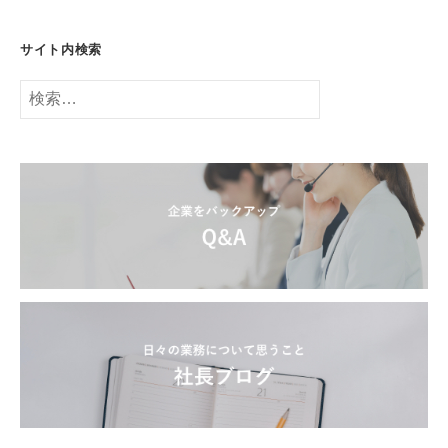
サイト内検索
検
索: