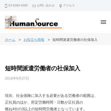
株
ー
コ
03-6380-4580
お問い合わせ
アクセス
式
ン
会
テ
社
ン
メ
ヒ
ニ
ュ
ツ
ュ
株
ー
人
ー
へ
式
事
ホーム
お役立ち情報
短時間派遣労働者の社保加入
マ
ス
・
会
ン
キ
退
社
・
ッ
職
ソ
ヒ
プ
金
ー
短時間派遣労働者の社保加入
ュ
制
ス
ー
度
2016年8月27日
b
マ
で
y
ン
企
a
・
業
現在、社会保険に加入する必要がある労働者の範囲は、
d
を
ソ
正社員のほか、所定労働時間・日数が正社員の
m
バ
i
ー
概ね4分の3以上の短時間労働者となっています。