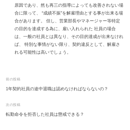
原因であり、然も再三の指導によっても改善されない場
合に限って、 “成績不振”を解雇理由とする事が出来る場
合があります。 但し、営業部長やマネージャー等特定
の目的を達成する為に、雇い入れられた 社員の場合
は、一般の社員とは異なり、その目的達成が出来なけれ
ば、 特別な事情がない限り、契約違反として、解雇さ
れる可能性は高いでしょう。
投
前の投稿
稿
1年契約社員の途中退職は認めなければならないの？
ナ
ビ
次の投稿
ゲ
転勤命令を拒否した社員は懲戒できる？
ー
シ