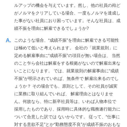
ッ
n
ルアップの機会を与えています。然し、他の社員の殆ど
ス
ク
がノルマをクリアしている場合、一度もノルマを達成し
ア
た事がない社員におり困っています。そんな社員は、成
ッ
績不振を理由に解雇できるでしょうか?
プ
！
このような場合、“成績不振”を理由に解雇できる可能性
は極めて低いと考えられます。 会社の「就業規則」に
定める解雇事由に“成績不振”の項目が無い場合は、 当然
のこと乍ら会社は解雇をする根拠がないので解雇出来な
いことになります。 では、就業規則の解雇事由に“成績
不振”が明示されていれば、無条件で 解雇出来るのでし
ょうか？ その場合でも、原則として、その社員が誠実
に業務に取り組んでいれば、 解雇理由とはなりませ
ん。何故なら、特に新卒社員等は、いわば人物本位で
採用したものであり、採用時に具体的な職務遂行能力に
ついて合意した訳では ないからです。 従って、“仕事に
対する意欲不足”とか“勤務態度不良”が成績不振のおもな