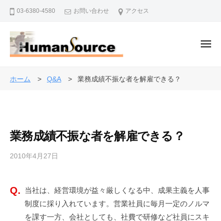
株
ー
コ
03-6380-4580
お問い合わせ
アクセス
式
ン
会
テ
社
ン
メ
ヒ
ニ
ュ
ツ
ュ
株
ー
人
ー
へ
式
事
ホーム
Q&A
業務成績不振な者を解雇できる？
マ
ス
・
会
ン
キ
退
社
・
ッ
職
ソ
ヒ
プ
金
ー
業務成績不振な者を解雇できる？
ュ
制
ス
ー
度
2010年4月27日
b
マ
で
y
ン
企
a
・
業
当社は、経営環境が益々厳しくなる中、成果主義を人事
d
を
ソ
制度に採り入れています。営業社員に毎月一定のノルマ
m
バ
i
ー
を課す一方、会社としても、社費で研修など社員にスキ