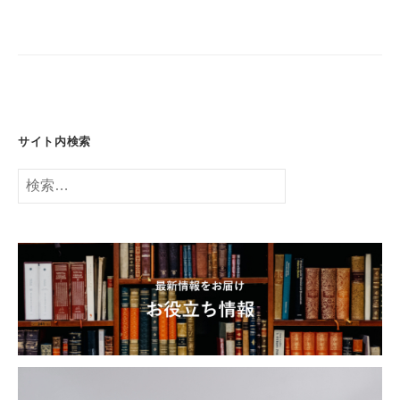
ー
シ
ョ
ン
サイト内検索
検
索: