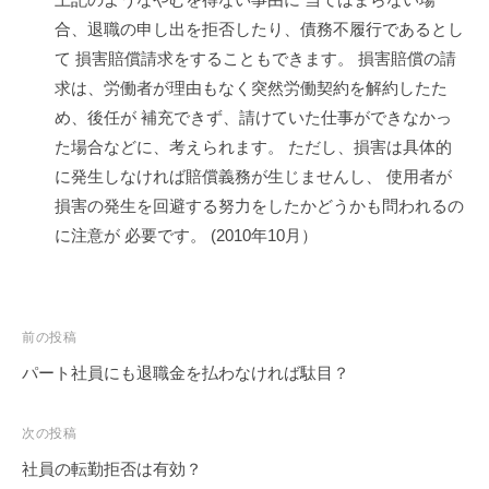
合、退職の申し出を拒否したり、債務不履行であるとし
て 損害賠償請求をすることもできます。 損害賠償の請
求は、労働者が理由もなく突然労働契約を解約したた
め、後任が 補充できず、請けていた仕事ができなかっ
た場合などに、考えられます。 ただし、損害は具体的
に発生しなければ賠償義務が生じませんし、 使用者が
損害の発生を回避する努力をしたかどうかも問われるの
に注意が 必要です。 (2010年10月）
投
前の投稿
稿
パート社員にも退職金を払わなければ駄目？
ナ
ビ
次の投稿
ゲ
社員の転勤拒否は有効？