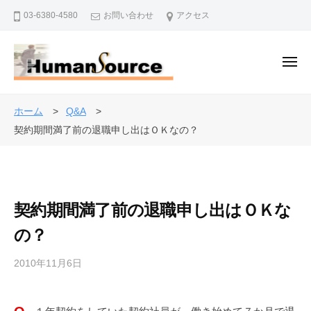
株
ー
コ
03-6380-4580
お問い合わせ
アクセス
式
ン
会
テ
社
ン
メ
ヒ
ニ
ュ
ツ
ュ
株
ー
人
ー
へ
式
事
ホーム
Q&A
マ
ス
・
会
契約期間満了前の退職申し出はＯＫなの？
ン
キ
退
社
・
ッ
職
ソ
ヒ
プ
金
ー
ュ
制
ス
契約期間満了前の退職申し出はＯＫな
ー
度
マ
の？
で
ン
企
2010年11月6日
b
・
業
y
を
ソ
a
バ
ー