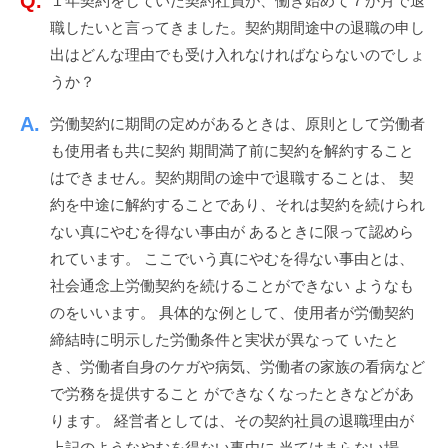
１年契約をしていた契約社員が、働き始めて７か月で退
d
ッ
ス
職したいと言ってきました。契約期間途中の退職の申し
m
ク
i
出はどんな理由でも受け入れなければならないのでしょ
ア
n
うか？
ッ
プ
労働契約に期間の定めがあるときは、原則として労働者
！
も使用者も共に契約 期間満了前に契約を解約すること
はできません。契約期間の途中で退職することは、 契
約を中途に解約することであり、それは契約を続けられ
ない真にやむを得ない事由が あるときに限って認めら
れています。 ここでいう真にやむを得ない事由とは、
社会通念上労働契約を続けることができない ようなも
のをいいます。 具体的な例として、使用者が労働契約
締結時に明示した労働条件と実状が異なって いたと
き、労働者自身のケガや病気、労働者の家族の看病など
で労務を提供すること ができなくなったときなどがあ
ります。 経営者としては、その契約社員の退職理由が
上記のようなやむを得ない事由に 当てはまらない場