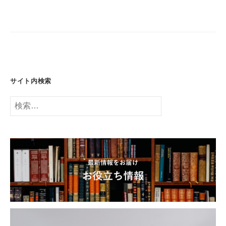
ー
シ
ョ
ン
サイト内検索
検
索: