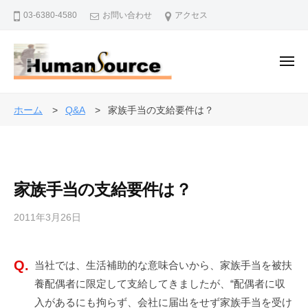
株
ー
コ
03-6380-4580
お問い合わせ
アクセス
式
ン
会
テ
社
ン
メ
ヒ
ニ
ュ
ツ
ュ
株
ー
人
ー
へ
式
事
ホーム
Q&A
家族手当の支給要件は？
マ
ス
・
会
ン
キ
退
社
・
ッ
職
ソ
ヒ
プ
金
ー
家族手当の支給要件は？
ュ
制
ス
ー
度
2011年3月26日
b
マ
で
y
ン
企
a
・
業
当社では、生活補助的な意味合いから、家族手当を被扶
d
を
ソ
養配偶者に限定して支給してきましたが、“配偶者に収
m
バ
i
ー
入があるにも拘らず、会社に届出をせず家族手当を受け