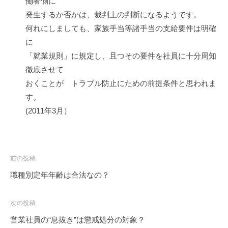
働者側に
発生するか否かは、裁判上の判断になるようです。
何れにしましても、家族手当等諸手当の支給要件は明確
に
「就業規則」に規定し、且つその要件を社員に十分周知
徹底させて
おくことが トラブル防止にための前提条件と思われま
す。
(2011年3月）
投
前の投稿
稿
職種別定年年齢は合法なの？
ナ
ビ
次の投稿
ゲ
営業社員の“息抜き”は懲戒処分の対象？