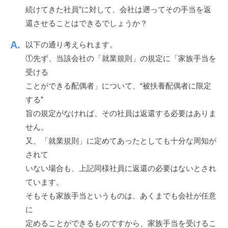
ッ
n
続けてきた社員”に対して、会社は遡ってその手当を返
ス
ク
還させることはできるでしょうか？
ア
ッ
以下の通り考えられます。
プ
①先ず、当該会社の「就業規則」の規定に「家族手当を
！
受ける
ことができる配偶者」について、“被扶養配偶者に限定
する”
旨の規定がなければ、その社員は返還する必要はありま
せん。
又、「就業規則」に定めてあったとしても十分な周知が
されて
いない場合も、上記同様社員に返還の必要はないとされ
ています。
そもそも家族手当というものは、あくまでも会社が任意
に
定めることができるものですから、家族手当を受けるこ