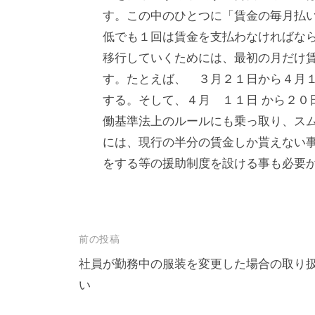
す。この中のひとつに「賃金の毎月払
低でも１回は賃金を支払わなければな
移行していくためには、最初の月だけ
す。たとえば、 ３月２１日から４月
する。そして、４月 １１日 から２０
働基準法上のルールにも乗っ取り、ス
には、現行の半分の賃金しか貰えない
をする等の援助制度を設ける事も必要
投
前の投稿
稿
社員が勤務中の服装を変更した場合の取り
い
ナ
ビ