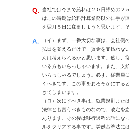
業
・
a
を
当社では今まで給料は２０日締めの２５
d
ソ
バ
m
はこの時期は給料計算業務以外に手が
ー
ッ
i
を翌月５日に変更しようと思います。
ス
n
ク
（イ）まず、一番大切な事は、会社側の
ア
払日を変えるだけで、賃金を支払わない
ッ
んは考えられるかと思います。然し、
プ
いる方もいらっしゃいます。また、支
！
いらっしゃるでしょう。必ず、従業員
くべきです。この事をおろそかにする
きてしまいます。
（ロ）次にすべき事は、就業規則また
法律とも言うべきものなので、改定を
あります。その後は移行過程の話にな
ルをクリアする事です。労働基準法に