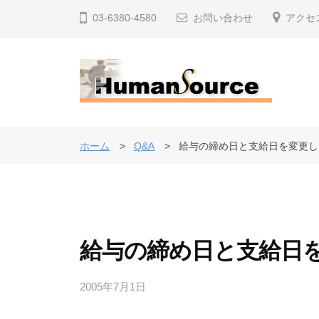
コ
式
03-6380-4580
お問い合わせ
アクセ
ン
会
テ
社
ン
ヒ
ツ
ュ
株
人
へ
ー
事
式
マ
ス
ホーム
Q&A
給与の締め日と支給日を変更し
・
ン
キ
会
退
・
ッ
社
ソ
職
プ
ヒ
ー
金
ュ
ス
制
給与の締め日と支給日
ー
度
マ
で
2005年7月1日
b
ン
企
y