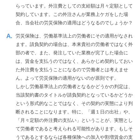
ッ
n
らっています。外注費としての支給額は月々定額として
ス
ク
契約しています。この外注さんが業務上ケガをした場
ア
合、当会社の労災保険の適用はどうなるのでしょうか？
ッ
プ
労災保険は、労働基準法上の労働者にその適用がなされ
！
ます。請負契約の場合は、本来貴社の労働者ではなく外
部の者で、また、発注していた業務が完了した場合に
は、賃金を支払うのではなく、あらかじめ契約しておい
た外注費を支払うことになるので労働者とは考えませ
ん。よって労災保険の適用がないのが原則です。
しかし労働基準法上の労働者となるかどうかの判定は、
当該契約書のタイトルが請負契約となっているかどうか
という形式的なことではなく、その契約の実態により判
断されることになります。特に、「週１日の出社」や、
「月々定額の外注費の支払い」ということが、実態とし
て労働者であると考えられる可能性があります。もしそ
うであるとするならば各種保険への加入や割増賃金の支