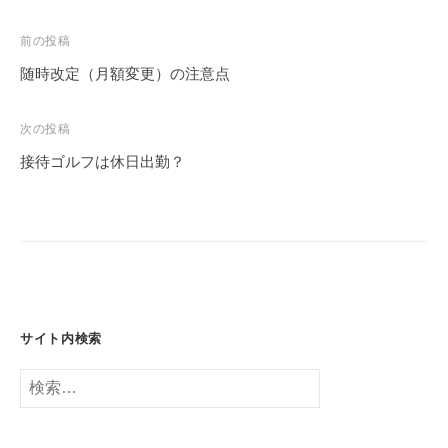
投
前の投稿
稿
随時改定（月額変更）の注意点
ナ
ビ
次の投稿
ゲ
接待ゴルフは休日出勤？
ー
シ
ョ
ン
サイト内検索
検
索: