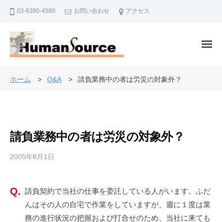
株
ー
コ
03-6380-4580
お問い合わせ
アクセス
式
ン
会
テ
社
ン
メ
ヒ
ニ
ュ
ツ
ュ
株
ー
人
ー
へ
式
事
ホーム
Q&A
請負業務中の者は労災の対象外？
マ
ス
・
会
ン
キ
退
社
・
ッ
職
ソ
ヒ
プ
金
ー
請負業務中の者は労災の対象外？
ュ
制
ス
ー
度
2005年8月1日
b
マ
で
y
ン
企
a
・
業
請負契約で当社の仕事を委託している人がいます。ふだ
d
を
ソ
んはその人の自宅で作業をしていますが、週に１度は業
m
バ
i
ー
務の進行状況の把握および打合せのため、当社に来ても