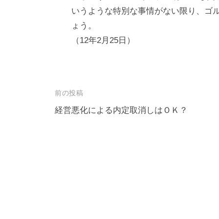
いうような特別な事情がない限り、ゴル
ょう。
（12年2月25日）
投
前の投稿
稿
経営悪化による内定取消しはＯＫ？
ナ
ビ
ゲ
ー
シ
ョ