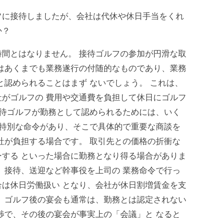
フに接待しましたが、会社は代休や休日手当をくれ
か？
間とはなりません。 接待ゴルフの参加が円滑な取
はあくまでも業務遂行の付随的なものであり、業務
と認められることはまず ないでしょう。 これは、
がゴルフの 費用や交通費を負担して休日にゴルフ
接待ゴルフが勤務として認められるためには、いく
の特別な命令があり、そこで具体的で重要な商談を
社が負担する場合です。 取引先との価格の折衝な
する といった場合に勤務となり得る場合がありま
、接待、送迎など幹事役を上司の 業務命令で行っ
は休日労働扱い となり、会社が休日割増賃金を支
 ゴルフ後の宴会も通常は、勤務とは認定されない
渉で、その後の宴会が事実上の「会議」と なると