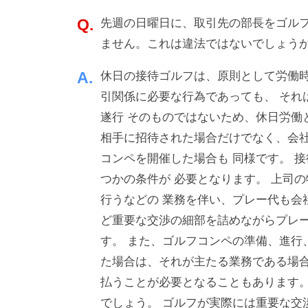
業
・
a
を
先週の日曜日に、取引先の部長をゴル
d
ソ
バ
m
ません。これは違法ではないでしょう
ー
ッ
i
ス
休日の接待ゴルフは、原則として労働時
n
ク
引関係に必要な行為であっても、 それ
ア
遂行 そのものではないため、休日労働
ッ
相手に招待された場合だけでなく、会社
プ
コンペを開催した場合も 同様です。 
！
つかの条件が 必要となります。 上司
行うなどの 業務を伴い、プレー代も会
ど重要な交渉の細部を詰めながらプレー
す。 また、ゴルフコンペの準備、進行
た場合は、それが主たる業務である場合
払うことが必要となることもあります。
でしょう。 ゴルフが実際には重要な交