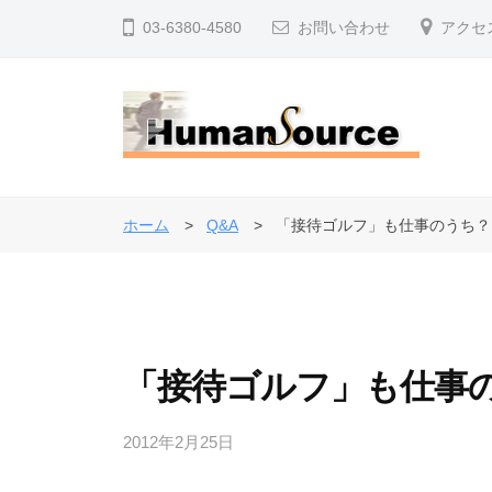
コ
式
03-6380-4580
お問い合わせ
アクセ
ン
会
テ
社
ン
ヒ
ツ
ュ
株
人
へ
ー
事
式
マ
ス
ホーム
Q&A
「接待ゴルフ」も仕事のうち？
・
ン
キ
会
退
・
ッ
社
ソ
職
プ
ヒ
ー
金
ュ
ス
制
「接待ゴルフ」も仕事
ー
度
マ
で
2012年2月25日
b
ン
企
y