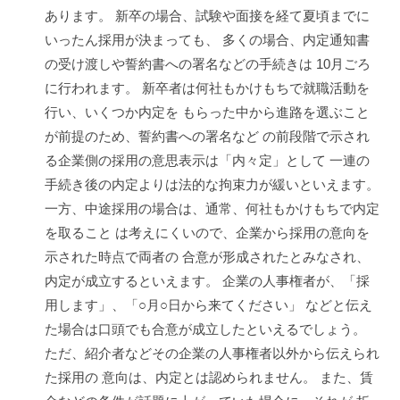
あります。 新卒の場合、試験や面接を経て夏頃までに
いったん採用が決まっても、 多くの場合、内定通知書
の受け渡しや誓約書への署名などの手続きは 10月ごろ
に行われます。 新卒者は何社もかけもちで就職活動を
行い、いくつか内定を もらった中から進路を選ぶこと
が前提のため、誓約書への署名など の前段階で示され
る企業側の採用の意思表示は「内々定」として 一連の
手続き後の内定よりは法的な拘束力が緩いといえます。
一方、中途採用の場合は、通常、何社もかけもちで内定
を取ること は考えにくいので、企業から採用の意向を
示された時点で両者の 合意が形成されたとみなされ、
内定が成立するといえます。 企業の人事権者が、「採
用します」、「○月○日から来てください」 などと伝え
た場合は口頭でも合意が成立したといえるでしょう。
ただ、紹介者などその企業の人事権者以外から伝えられ
た採用の 意向は、内定とは認められません。 また、賃