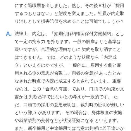
ッ
n
にすぐ退職届を出しました。然し、その後Ｂ社が「採用
ス
ク
するつもりはない」と態度を変えました。社員が内定取
ア
り消しとして損害賠償を求めることは可能でしょうか？
ッ
プ
法律上、内定は、「始期付解約権留保付労働契約」とし
！
て一定の拘束力 を持ちます。一般の解雇よりも基準は
緩いですが、合理的な理由なしに 契約を取り消すこと
はできません。 では、どのような状態なら「内定成
立」といえるのかですが、 一般的に、雇用する側と雇
用される側の意思が合致し、両者の合意が あったとみ
なされた時点で内定は成立するとされています。 重要
なのは、この「合意の有無」であり、口頭での約束か文
書かは 判断基準ではないとの考えが一般的です。 た
だ、口頭での採用の意思表明は、裁判時の証明が難しい
という難点 があります。 その場合は、身体検査の実施
や就業規則の交付などが状況証拠になる といえます。
また、新卒採用と中途採用では合意の判断に若干違いが