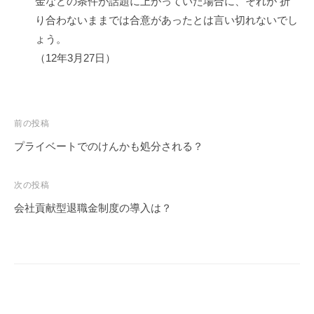
金などの条件が話題に上がっていた場合に、それが 折
り合わないままでは合意があったとは言い切れないでし
ょう。
（12年3月27日）
投
前の投稿
稿
プライベートでのけんかも処分される？
ナ
ビ
次の投稿
ゲ
会社貢献型退職金制度の導入は？
ー
シ
ョ
ン