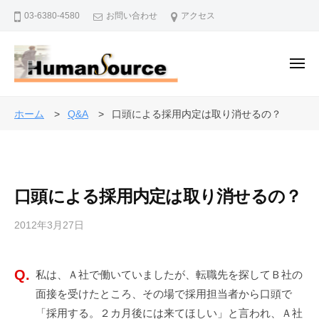
株
ー
コ
03-6380-4580
お問い合わせ
アクセス
式
ン
会
テ
社
ン
メ
ヒ
ニ
ュ
ツ
ュ
株
ー
人
ー
へ
式
事
ホーム
Q&A
口頭による採用内定は取り消せるの？
マ
ス
・
会
ン
キ
退
社
・
ッ
職
ソ
ヒ
プ
金
ー
口頭による採用内定は取り消せるの？
ュ
制
ス
ー
度
2012年3月27日
b
マ
で
y
ン
企
a
・
業
私は、Ａ社で働いていましたが、転職先を探してＢ社の
d
を
ソ
面接を受けたところ、その場で採用担当者から口頭で
m
バ
i
ー
「採用する。２カ月後には来てほしい」と言われ、Ａ社