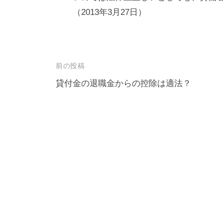
（2013年3月27日）
投
前の投稿
稿
貸付金の退職金からの控除は適法？
ナ
ビ
ゲ
ー
シ
ョ
ン