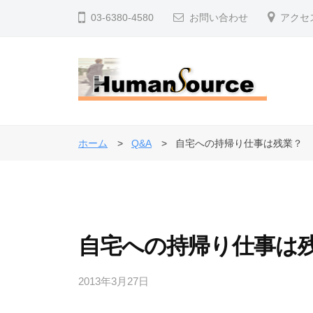
コ
式
03-6380-4580
お問い合わせ
アクセ
ン
会
テ
社
ン
ヒ
ツ
ュ
株
人
へ
ー
事
式
マ
ス
ホーム
Q&A
自宅への持帰り仕事は残業？
・
ン
キ
会
退
・
ッ
社
ソ
職
プ
ヒ
ー
金
ュ
ス
制
自宅への持帰り仕事は
ー
度
マ
で
2013年3月27日
b
ン
企
y