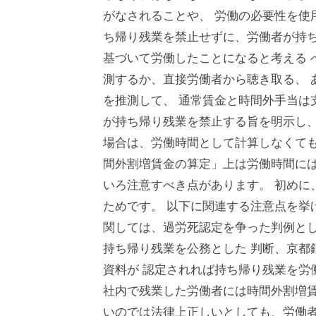
がなされることや、 労働の必要性を使
ち帰り残業を禁止せずに、労働者が持ち
基づいて労働したことになると考える 
測するか、直接労働者から聴き取る、 
を推測して、 通常賃金と時間外手当は
が持ち帰り残業を禁止する旨を明示し、
場合は、労働時間として計算しなくても
間外割増賃金の算定」上は労働時間には
いろ注意すべき点があります。 初めに
ためです。 以下に関連する注意点を挙
関しては、過労死認定を争った判例とし
持ち帰り残業を公務とした 判断、京都
資料が 認定されれば持ち帰り残業を労
社内で残業した労働者には時間外割増賃
いのでは法律上正しいとしても、労働者