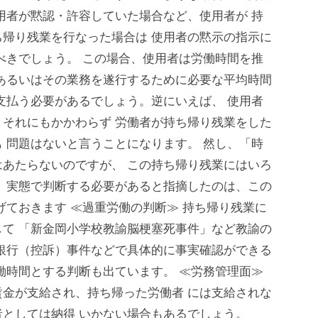
用者が黙認・許容していた場合など、使用者が 持
帰り残業を行なった場合は 使用者の黙示の指示に
べきでしょう。 この場合、使用者は労働時間を推
あるいはその業務を遂行するために必要な平均時間
支払う必要があるでしょう。逆にいえば、 使用者
それにもかかわらず 労働者が持ち帰り残業をした
 問題はないと言うことになります。 然し、「時
あたらないのですが、 この持ち帰り残業にはいろ
、実態で判断する必要があると指摘したのは、この
げておきます ≪過重労働の判断≫ 持ち帰り残業に
て 「新金岡小学校教諭脳梗塞死事件」など教諭の
銀行（控訴）事件などで具体的に事実確認ができる
働時間とする判断も出ています。 ≪労務管理面≫
金が支給され、持ち帰った労働者 には支給されな
としては納得 いかない場合もあるでしょう。