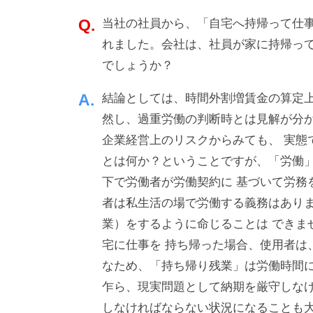
業
・
a
を
当社の社員から、「自宅へ持帰って仕
d
ソ
バ
m
れました。会社は、社員が家に持帰っ
ー
ッ
i
でしょうか？
ス
n
ク
結論としては、時間外割増賃金の算定上
ア
然し、過重労働の判断時とは見解が分か
ッ
企業経営上のリスクからみても、 実態
プ
とは何か？ということですが、「労働」
！
下で労働者が労働契約に 基づいて労務
者は私生活の場で労働する義務はありま
業）をするように命じることは できま
宅に仕事を 持ち帰った場合、使用者は
なため、「持ち帰り残業」は労働時間に
乍ら、現実問題として納期を厳守しなけ
しなければならない状況になることも大