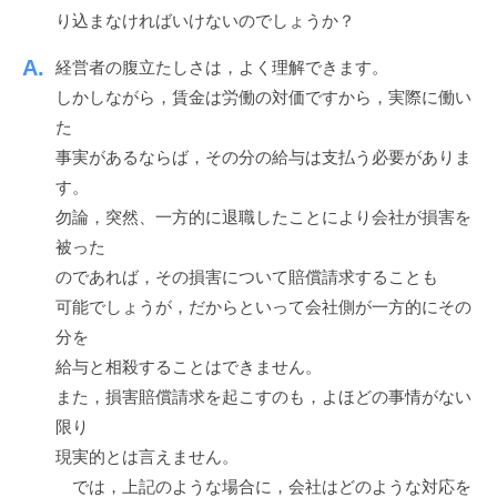
ッ
n
り込まなければいけないのでしょうか？
ス
ク
経営者の腹立たしさは，よく理解できます。
ア
ッ
しかしながら，賃金は労働の対価ですから，実際に働い
プ
た
！
事実があるならば，その分の給与は支払う必要がありま
す。
勿論，突然、一方的に退職したことにより会社が損害を
被った
のであれば，その損害について賠償請求することも
可能でしょうが，だからといって会社側が一方的にその
分を
給与と相殺することはできません。
また，損害賠償請求を起こすのも，よほどの事情がない
限り
現実的とは言えません。
では，上記のような場合に，会社はどのような対応を