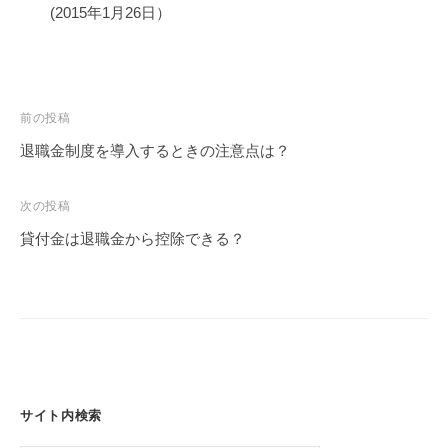
(2015年1月26日）
投
前の投稿
稿
退職金制度を導入するときの注意点は？
ナ
ビ
次の投稿
ゲ
貸付金は退職金から控除できる？
ー
シ
ョ
ン
サイト内検索