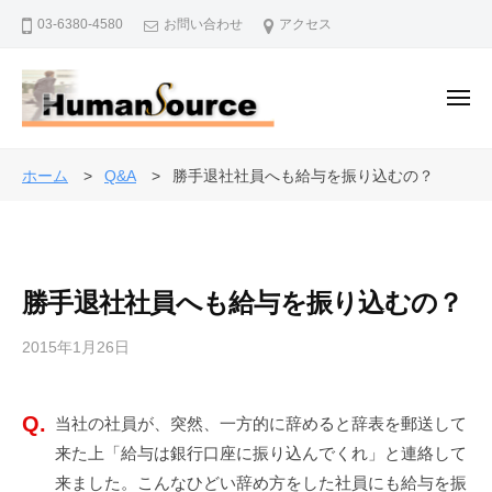
株
ー
コ
03-6380-4580
お問い合わせ
アクセス
式
ン
会
テ
社
ン
メ
ヒ
ニ
ュ
ツ
ュ
株
ー
人
ー
へ
式
事
ホーム
Q&A
勝手退社社員へも給与を振り込むの？
マ
ス
・
会
ン
キ
退
社
・
ッ
職
ソ
ヒ
プ
金
ー
勝手退社社員へも給与を振り込むの？
ュ
制
ス
ー
度
2015年1月26日
b
マ
で
y
ン
企
a
・
業
当社の社員が、突然、一方的に辞めると辞表を郵送して
d
を
ソ
来た上「給与は銀行口座に振り込んでくれ」と連絡して
m
バ
i
ー
来ました。こんなひどい辞め方をした社員にも給与を振