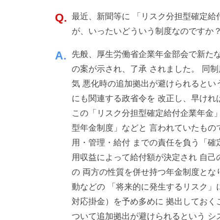
業
・
a
を
最近、新聞等に 「リスク分担型確定給
d
ソ
バ
m
が、いったいどういう制度なのですか
ー
ッ
i
ス
先般、厚生労働省企業年金部会で新たな
n
ク
の案が示され、了承 されました。 同
ア
気 悪化時の追加拠出が避けられるとい
ッ
にも関連する政省令を 改正し、早けれ
プ
この「リスク分担型確定給付企業年金」
！
型年金制度」などと 言われていたもの
用・管理・給付 までの責任を負う「確
用収益によって給付額が決定され 自己
の 両方の性質を併せ持つ年金制度と
動などの 「将来的に発生するリスク」
対応掛金）を予め多めに 拠出しておく
ついて追加拠出が避けられるという シ