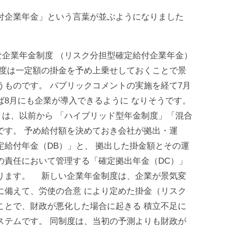
付企業年金」という言葉が並ぶようになりました
？
企業年金制度 （リスク分担型確定給付企業年金）
制度は一定額の掛金を予め上乗せしておくことで景
うものです。 パブリックコメントの実施を経て7月
ば8月にも企業が導入できるように なりそうです。
は、以前から 「ハイブリッド型年金制度」「混合
です。 予め給付額を決めておき会社が拠出・運
定給付年金（DB）」と、 拠出した掛金額とその運
の責任において管理する「確定拠出年金（DC）」
なります。 新しい企業年金制度は、企業が景気変
に備えて、労使の合意 により定めた掛金（リスク
ことで、財政が悪化した場合に起きる 積立不足に
ステムです。 同制度は、当初の予測よりも財政が