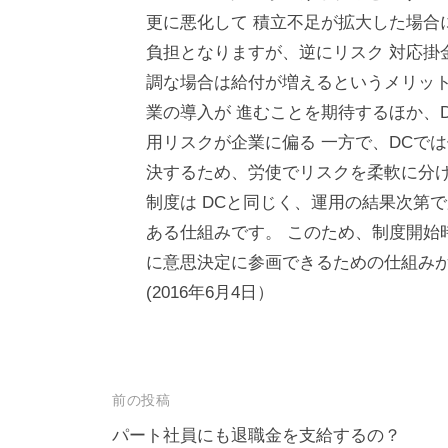
更に悪化して 積立不足が拡大した場合
負担となりますが、逆にリスク 対応掛
調な場合は給付が増えるというメリッ
業の導入が 進むことを期待するほか、
用リスクが企業に偏る 一方で、DCで
決するため、労使でリスクを柔軟に分け
制度は DCと同じく、運用の結果次第
ある仕組みです。 このため、制度開始
に意思決定に参画できるための仕組みが
(2016年6月4日）
投
前の投稿
稿
パート社員にも退職金を支給するの？