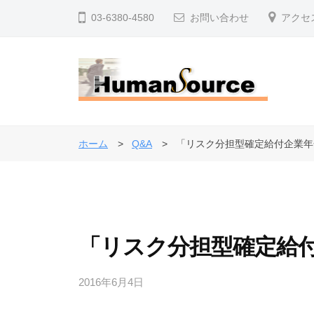
コ
式
03-6380-4580
お問い合わせ
アクセ
ン
会
テ
社
ン
ヒ
ツ
ュ
株
人
へ
ー
事
式
マ
ス
ホーム
Q&A
「リスク分担型確定給付企業年
・
ン
キ
会
退
・
ッ
社
ソ
職
プ
ヒ
ー
金
ュ
ス
制
「リスク分担型確定給
ー
度
マ
で
2016年6月4日
b
ン
企
y