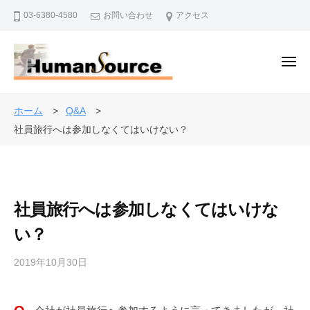
株
ー
コ
03-6380-4580
お問い合わせ
アクセス
式
ン
会
テ
社
ン
メ
ヒ
ニ
ュ
ツ
ュ
株
ー
人
ー
へ
式
事
ホーム
Q&A
マ
ス
・
会
社員旅行へは参加しなくてはいけない？
ン
キ
退
社
・
ッ
職
ソ
ヒ
プ
金
ー
ュ
制
ス
社員旅行へは参加しなくてはいけな
ー
度
マ
い？
で
ン
企
2019年10月30日
b
・
業
y
を
ソ
a
バ
ー