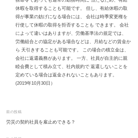
休暇を取得することも可能です。 但し、有給休暇の取
得が事業の妨げになる場合には、 会社は時季変更権を
行使して休暇の取得を拒否することも できます。 会社
によって違いはありますが、労働基準法の規定では、
労働組合との協定がある場合などは、月給などの賃金か
ら 天引きすることも可能です。 この場合の積立金は、
会社に返還義務があります。 一方、社員が自主的に親
睦会費として積み立て、社内規約で 返還しないことを
定めている場合は返金されないこともあります。
(2019年10月30日）
投
前の投稿
稿
労災の契約社員を雇止めできる？
ナ