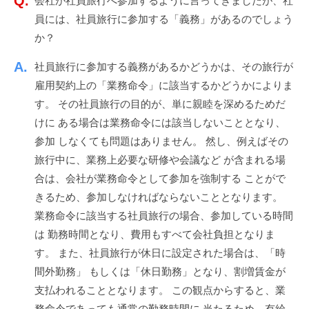
会社が社員旅行へ参加するように言ってきましたが、社
d
ッ
ス
員には、社員旅行に参加する「義務」があるのでしょう
m
ク
i
か？
ア
n
ッ
社員旅行に参加する義務があるかどうかは、その旅行が
プ
雇用契約上の「業務命令」に該当するかどうかによりま
！
す。 その社員旅行の目的が、単に親睦を深めるためだ
けに ある場合は業務命令には該当しないこととなり、
参加 しなくても問題はありません。 然し、例えばその
旅行中に、業務上必要な研修や会議など が含まれる場
合は、会社が業務命令として参加を強制する ことがで
きるため、参加しなければならないこととなります。
業務命令に該当する社員旅行の場合、参加している時間
は 勤務時間となり、費用もすべて会社負担となりま
す。 また、社員旅行が休日に設定された場合は、「時
間外勤務」 もしくは「休日勤務」となり、割増賃金が
支払われることとなります。 この観点からすると、業
務命令であっても通常の勤務時間に 当たるため、有給