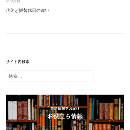
ビ
次の投稿
ゲ
代休と振替休日の違い
ー
シ
ョ
ン
サイト内検索
検
索: