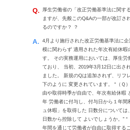
業
・
a
を
厚生労働省の「改正労働基準法に関する
d
ソ
バ
m
ますが、先般このQ&Aの一部が改訂さ
ー
ッ
i
るのですか？ ？
ス
n
ク
4月より施行された改正労働基準法に企
ア
模に関わらず 適用された年次有給休暇
ッ
す。 その実務運用においては、厚生労
プ
ており、 当初、2019年3月12日に出
！
ました。 新規のQは追加されず、リフレ
下のように 変更されています。 “（Ｑ
由や取得時季が自由で、年次有給休暇 
年 労働者に付与し、付与日から１年間
ュ休暇」を取得した 日数分については
日数から控除して よいでしょうか。”
年間を通じて労働者が自由に取得するこ