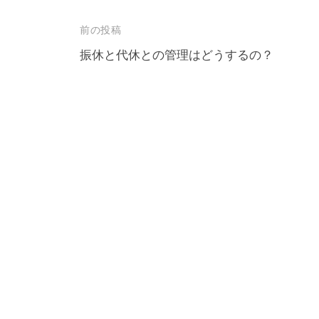
投
前の投稿
稿
振休と代休との管理はどうするの？
ナ
ビ
ゲ
ー
シ
ョ
ン