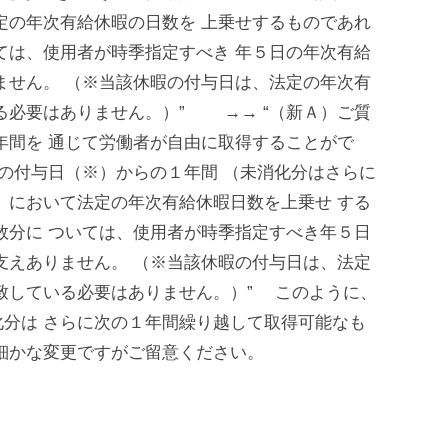
定の年次有給休暇の日数を 上乗せするものであれ
ては、使用者が時季指定すべき 年５日の年次有給
ません。 （※当該休暇の付与日は、法定の年次有
る必要はありません。）” →→ “（新Ａ）ご質
年間を 通じて労働者が自由に取得することがで
暇の付与日（※）からの１年間 （未消化分はさらに
）において法定の年次有給休暇日数を上乗せ する
数分に ついては、使用者が時季指定すべき年５日
支えありません。 （※当該休暇の付与日は、法定
致している必要はありません。）” このように、
分は さらに次の１年間繰り越して取得可能なも
細かな変更ですがご留意ください。