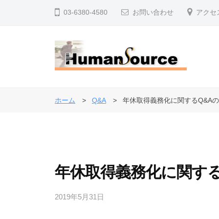
コ
式
03-6380-4580
お問い合わせ
アクセ
ン
会
テ
社
ン
ヒ
ツ
ュ
株
人
へ
ー
事
式
マ
ス
ホーム
Q&A
年休取得義務化に関するQ&A
・
ン
キ
会
退
・
ッ
社
ソ
職
プ
ヒ
ー
金
ュ
ス
制
年休取得義務化に関する
ー
度
マ
で
2019年5月31日
b
ン
企
y