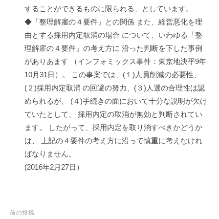
することができるものに限られる、としています。
◆「整理解雇の４要件」との関係 また、経営悪化を理
由とする採用内定取消の場合 について、いわゆる「整
理解雇の４要件」の考え方に 沿った判断を下した事例
がありあます （インフォミックス事件：東京地決平9年
10月31日）。 この事案では、(１)人員削減の必要性、
(２)採用内定取消 の回避の努力、(３)人選の合理性は認
められるが、 (４)手続きの面において十分な説明が欠け
ていたとして、 採用内定の取消が無効と判断されてい
ます。 したがって、採用内定を取り消すべきかどうか
は、 上記の４要件の考え方に沿って慎重に考えなけれ
ばなりません。
(2016年2月27日）
投
前の投稿