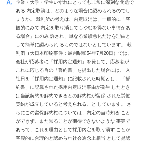
企業・大学・学生いずれにとっても非常に深刻な問題で
ッ
n
ス
ある 内定取消は、どのような場合に認められるのでし
ク
ょうか。 裁判所の考えは、内定取消は、一般的に「客
ア
ッ
観的にみて 内定を取り消してもやむを得ない事情があ
プ
る場合」にのみ 許され、単なる業績悪化だけを理由と
！
して簡単に認められ るものではないとしています。 裁
判例（大日本印刷事件：最判昭和54年7月20日）では、
会社が応募者に「採用内定通知」を発して、応募者が
これに応じる旨の「誓約書」を提出した場合には、 入
社日を「採用内定通知」に記載された時期とし、 「誓
約書」に記載された採用内定取消事由が発生 したとき
は当該契約を解約できるとの解約権が留保 された労働
契約が成立していると考えられる、と しています。 さ
らにこの留保解約権については、内定の当時知る こと
ができず、また知ることが期待できないような 事実で
あって、これを理由として採用内定を取り消す ことが
客観的に合理的と認められ社会通念上相当 として是認