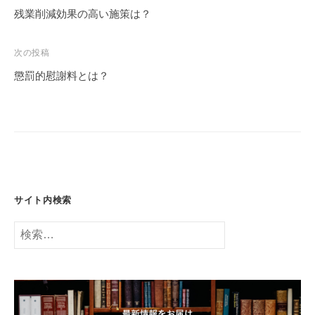
稿
残業削減効果の高い施策は？
ナ
ビ
次の投稿
ゲ
懲罰的慰謝料とは？
ー
シ
ョ
ン
サイト内検索
検
索: