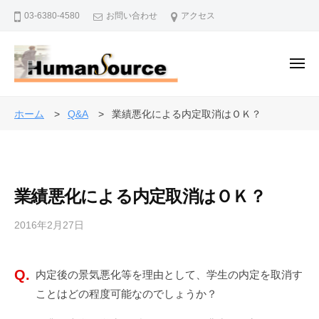
株
ー
コ
03-6380-4580
お問い合わせ
アクセス
式
ン
会
テ
社
ン
メ
ヒ
ニ
ュ
ツ
ュ
株
ー
人
ー
へ
式
事
ホーム
Q&A
業績悪化による内定取消はＯＫ？
マ
ス
・
会
ン
キ
退
社
・
ッ
職
ソ
ヒ
プ
金
ー
業績悪化による内定取消はＯＫ？
ュ
制
ス
ー
度
2016年2月27日
b
マ
で
y
ン
企
a
・
業
内定後の景気悪化等を理由として、学生の内定を取消す
d
を
ソ
ことはどの程度可能なのでしょうか？
m
バ
i
ー