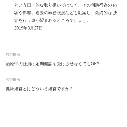
という画一的な取り扱いではなく、その問題行為の 内
容や影響、過去の執務状況なども勘案し、最終的な 決
定を行う事が望まれるところでしょう。
2019年3月27日）
投
前の投稿
稿
治療中の社員は定期健診を受けさせなくてもOK?
ナ
ビ
次の投稿
ゲ
健康経営とはどういう経営ですか?
ー
シ
ョ
ン